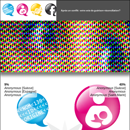
Après un conflit: votre voie de guérison-réconciliation?
9%
40%
Anonymous
[Suisse]
Anonymous
[Suisse]
Anonymous
[Espagne]
Anonymous
Anonymous
Anonymous
[Saint-Marin]