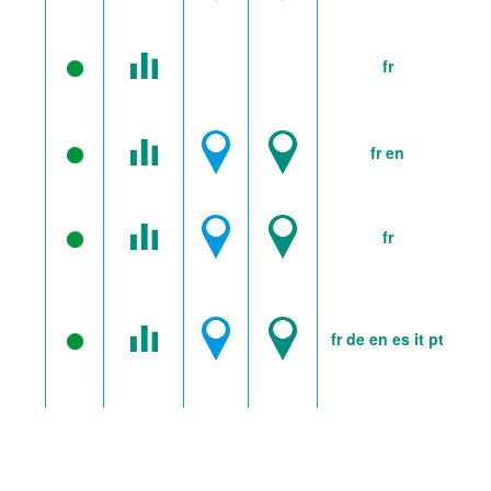
fr
fr
en
fr
fr
de
en
es
it
pt