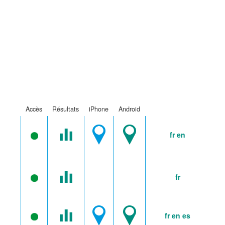
Accès
Résultats
iPhone
Android
fr
en
fr
fr
en
es