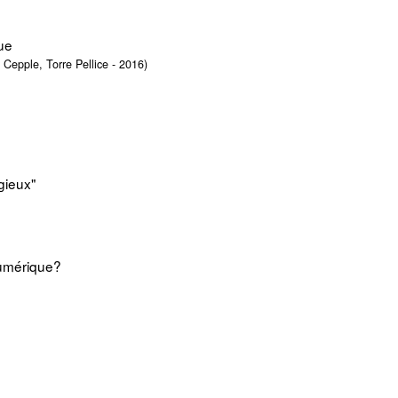
que
e Cepple, Torre Pellice - 2016)
igieux"
numérique?