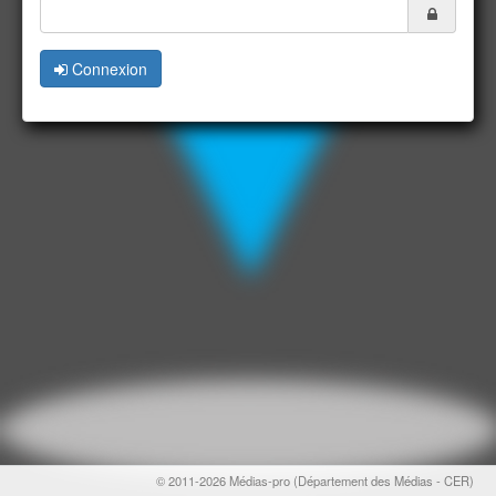
Connexion
© 2011-2026 Médias-pro (Département des Médias - CER)